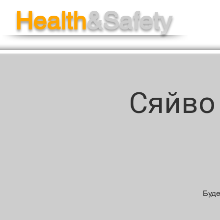
Health
&Safety
Сяйво
Буде