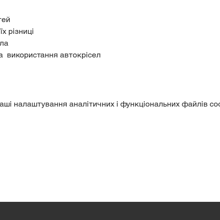
тей 
х різниці 
ла 
  використання автокрісел  
аші налаштування аналітичних і функціональних файлів coo