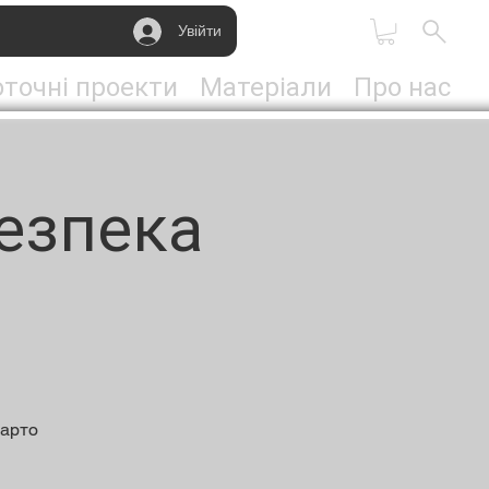
Увійти
точні проекти
Матеріали
Про нас
езпека
варто