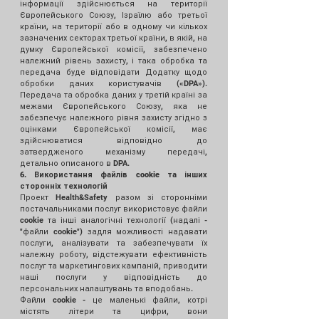
інформації здійснюється на території
Європейського Союзу, Ізраїлю або третьої
країни, на території або в одному чи кількох
зазначених секторах третьої країни, в якій, на
думку Європейської комісії, забезпечено
належний рівень захисту, і така обробка та
передача буде відповідати
Додатку щодо
обробки даних користувачів
(«DPA»).
Передача та обробка даних у третій країні за
межами Європейського Союзу, яка не
забезпечує належного рівня захисту згідно з
оцінками Європейської комісії, має
здійснюватися відповідно до
затвердженого механізму передачі,
детально описаного в DPA.
6. Використання файлів cookie та інших
сторонніх технологій
Проект Health&Safety разом зі сторонніми
постачальниками послуг використовує файли
cookie та інші аналогічні технології (надалі -
"файли cookie") задля можливості надавати
послуги, аналізувати та забезпечувати їх
належну роботу, відстежувати ефективність
послуг та маркетингових кампаній, приводити
наші послуги у відповідність до
персональних налаштувань та вподобань.
Файли cookie - це маленькі файли, котрі
містять літери та цифри, вони