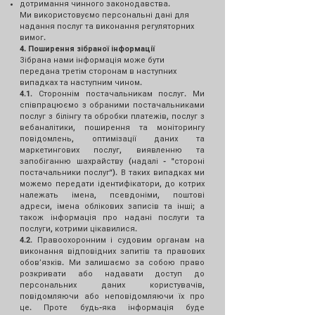
дотримання чинного законодавства.
Ми використовуємо персональні дані для
надання послуг та виконання регуляторних
вимог.
4. Поширення зібраної інформації
Зібрана нами інформація може бути
передана третім сторонам в наступних
випадках та наступним чином.
4.1. Стороннім постачальникам послуг. Ми
співпрацюємо з обраними постачальниками
послуг з білінгу та обробки платежів, послуг з
вебаналітики, поширення та моніторингу
повідомлень, оптимізації даних та
маркетингових послуг, виявленню та
запобіганню шахрайству (надалі - "стороні
постачальники послуг"). В таких випадках ми
можемо передати ідентифікатори, до котрих
належать імена, псевдоніми, поштові
адреси, імена облікових записів та інші; а
також інформація про надані послуги та
послуги, котрими цікавилися.
4.2. Правоохоронним і судовим органам на
виконання відповідних запитів та правових
обовʼязків. Ми залишаємо за собою право
розкривати або надавати доступ до
персональних даних користувачів,
повідомляючи або неповідомляючи їх про
це. Проте будь-яка інформація буде