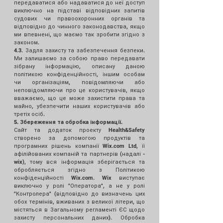
передаватися або надаватися до неї доступ
виключно на підставі відповідних запитів
судових чи правоохоронних органів та
відповідно до чинного законодавства, якщо
ми впевнені, що маємо так зробити згідно з
законом.
4.3. Задля захисту та забезпечення безпеки.
Ми залишаємо за собою право передавати
зібрану інформацію, описану даною
політикою конфіденційності, іншим особам
чи організаціям, повідомляючи або
неповідомляючи про це користувачів, якщо
вважаємо, що це може захистити права та
майно, убезпечити наших користувачів або
третіх осіб.
5. Збереження та обробка інформації.
Сайт та додаток проекту Health&Safety
створено за допомогою продуктів та
програмних рішень компанії Wix.com Ltd, її
афілійованих компаній та партнерів (надалі -
wix), тому вся інформація зберігається та
обробляється згідно з
Політикою
конфіденційності Wix.com
. Wix виступає
виключно у ролі "Оператора", а не у ролі
"Контролера" (відповідно до визначень цих
обох термінів, вживаних з великої літери, що
містяться в Загальному регламенті ЄС щодо
захисту персональних даних). Обробка