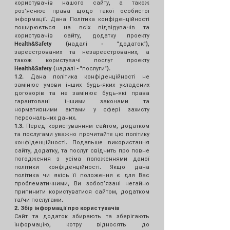
користувачів нашого сайту, а також
розʼяснює права щодо такої особистої
інформації. Дана Політика конфіденційності
поширюється на всіх відвідувачів та
користувачів сайту, додатку проекту
Health&Safety (надалі - "додаток"),
зареєстрованих та незареєстрованих, а
також користувачі послуг проекту
Health&Safety (надалі - "послуги").
1.2. Дана політика конфіденційності не
замінює умови інших будь-яких укладених
договорів та не замінює будь-які права
гарантовані іншими законами та
нормативними актами у сфері захисту
персональних даних.
1.3. Перед користуванням сайтом, додатком
та послугами уважно прочитайте цю політику
конфіденційності. Подальше використання
сайту, додатку, та послуг свідчить про повне
погодження з усіма положеннями даної
політики конфіденційності. Якщо дана
політика чи якісь її положення є для Вас
проблематичними, Ви зобовʼязані негайно
припинити користуватися сайтом, додатком
та/чи послугами.
2. Збір інформації про користувачів
Сайт та додаток збирають та зберігають
інформацію, котру відносять до