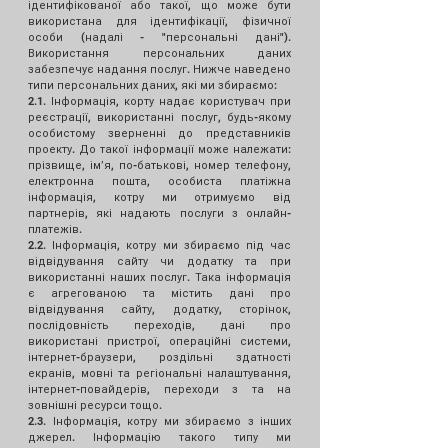
ідентифікованої або такої, що може бути
використана для ідентифікації, фізичної
особи (надалі - "персональні дані").
Використання персональних даних
забезпечує надання послуг. Нижче наведено
типи персональних даних, які ми збираємо:
2.1. Інформація, корту надає користувач при
реєстрації, використанні послуг, будь-якому
особистому зверненні до представників
проекту. До такої інформації може належати:
прізвище, імʼя, по-батькові, номер телефону,
електронна пошта, особиста платіжна
інформація, котру ми отримуємо від
партнерів, які надають послуги з онлайн-
платежів.
2.2. Інформація, котру ми збираємо під час
відвідування сайту чи додатку та при
використанні наших послуг. Така інформація
є агрегованою та містить дані про
відвідування сайту, додатку, сторінок,
послідовність переходів, дані про
використані пристрої, операційні системи,
інтернет-браузери, роздільні здатності
екранів, мовні та регіональні налаштування,
інтернет-повайдерів, переходи з та на
зовнішні ресурси тощо.
2.3. Інформація, котру ми збираємо з інших
джерел. Інформацію такого типу ми