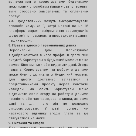
звʼязуватися з користувачами будь-якими
можливими способами тільки у разі внесення
змін стосовно замовлених та оплачених
послуг.
7.3. Представники можуть використовувати
способи комунікації, котрі наявні на нашій
платформі задля повідомлення користувачів
щодо змін в правилах та процедурах надання
наших послуг.
8. Права відносно персональних даних
Персональні дані Користувача
відображаються в його профілі в графі "мій
акаунт". Користувач в будь-який момент може
самостійно змінити або видалити дані. Згода
надана Користувачем на роботу з даними
може бути відкликана в будь-який момент,
для цього достатньо звʼязатися з
представниками проекту через контакти
наведені на сайті. Користувач може
відкликати свою згоду на роботу з даними
повністю або частково, зазначивши, які саме
дані та для чого він не дозволяє
використовувати. У разі повного чи
часткового відклику згоди плата за це
стягуватися не може.
9. Питання та скарги
Для передачі питання та/ чи скарги
користувачам достатньо звʼязатися з нами