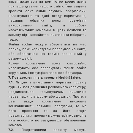
завантажуються на компʼютер користувача
при відвідуванні нашого сайту. Їхня задача
зробити сайт більш зручним зберігаючи:
налаштування та дані входу користувача,
надання обраних послуг, розуміння
використання сайту, та роботи
маркетингових кампаній в цілях безпеки та
захисту від шахрайства, виявлення кібератак
тощо.
Файли cookie можуть зберігатися на час
сеансу, поки користувач перебуває на сайті,
або зберігатися на термін зазначений у
самому файлі.
Кожен користувач може самостійно
налаштувати або заблокувати файли cookie
керуючись інструкцією власного браузера.
7. Повідомлення від проекту Health&Safety.
7.1. Згідно з внутрішніми нормами проекту
будь-які повідомлення рекламного характеру,
надсилаються користувачам виключно
через нашу платформу або додаток. Проте, у
разі якщо користувач висловив
зацікавленість певними послугами, то на
його прохання та за його згоди
представники проекту можуть звʼязуватися з
ним особисто по заздалегідь обумовленим
каналам.
7.2. Представники проекту можуть