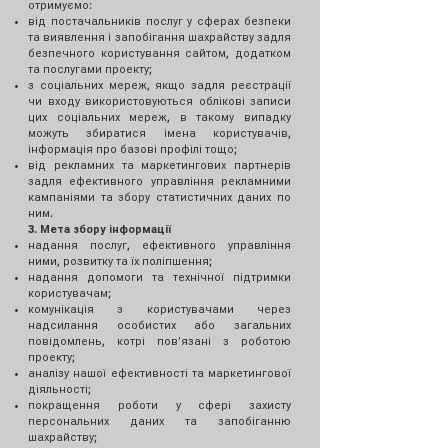
отримуємо:
від постачальників послуг у сферах безпеки
та виявлення і запобігання шахрайству задля
безпечного користування сайтом, додатком
та послугами проекту;
з соціальних мереж, якщо задля реєстрації
чи входу використовуються облікові записи
цих соціальних мереж, в такому випадку
можуть збиратися імена користувачів,
інформація про базові профілі тощо;
від рекламних та маркетингових партнерів
задля ефективного управління рекламними
кампаніями та збору статистичних даних по
ним.
3. Мета збору інформації​
надання послуг, ефективного управління
ними, розвитку та їх поліпшення;
надання допомоги та технічної підтримки
користувачам;
комунікація з користувачами через
надсилання особистих або загальних
повідомлень, котрі повʼязані з роботою
проекту;
аналізу нашої ефективності та маркетингової
діяльності;
покращення роботи у сфері захисту
персональних даних та запобіганню
шахрайству;