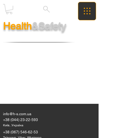
Health
&Safety
info@h-s.com.ua
+38 (044) 23-22-593
Київ, Україна
+38 (067) 546-62-53
Telegram, Viber, Whatsapp