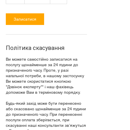
г
о
д
Записатися
Політика скасування
Ви можете самостійно записатися на
послугу щонайменше за 24 години до
призначеного часу. Проте, у разі
нагальної потреби, в нашому застосунку
Ви можете скористатися кнопкою
"Дзвінок експерту*" і наш фахівець
допоможе Вам в терміновому порядку.
Будь-який захід може бути перенесено
або скасовано щонайменше за 24 години
до призначеного часу. При перенесенні
послуги оплата зберігається, при
скасуванні наші консультанти звʼяжуться