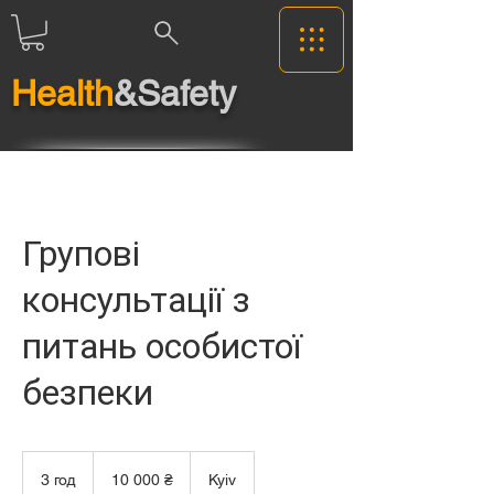
Health
&Safety
Групові
консультації з
питань особистої
безпеки
10 000
українських
3 год
3
10 000 ₴
Kyiv
гривень