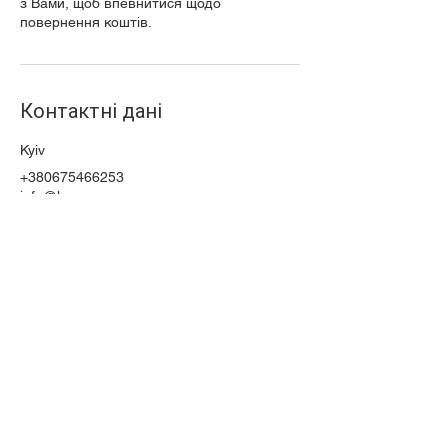
з Вами, щоб впевнитися щодо
повернення коштів.
Контактні дані
Kyiv
+380675466253
info@h-s.com.ua
info@h-s.com.ua
+38 (044) 23-22-593
Київ, Україна
+38 (067) 546-62-53
Telegram, Viber, Whatsapp