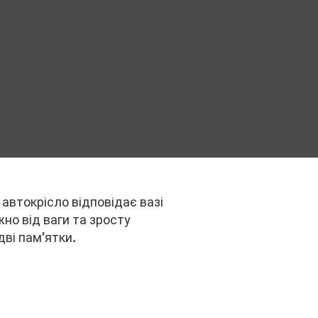
автокрісло відповідає вазі
но від ваги та зросту
дві пам’ятки.