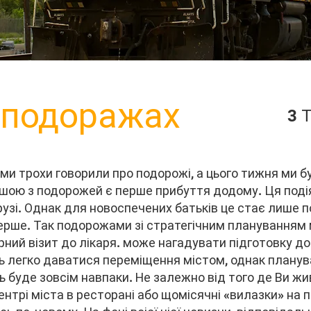
 подоражах
3 
ми трохи говорили про подорожі, а цього тижня ми б
ішою з подорожей є перше прибуття додому. Ця подія
рузі. Однак для новоспечених батьків це стає лише 
ерше. Так подорожами зі стратегічним плануванням
ний візит до лікаря. може нагадувати підготовку до 
ть легко даватися переміщення містом, однак планув
ь буде зовсім навпаки. Не залежно від того де Ви жив
ентрі міста в ресторані або щомісячні «вилазки» на п