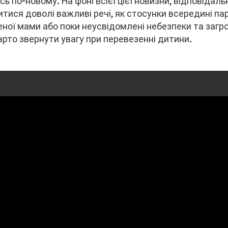
ь по-новому. На фоні всієї цієї новизни, відповідальн
ися доволі важливі речі, як стосунки всередині пар
ої мами або поки неусвідомлені небезпеки та загро
арто звернути увагу при перевезенні дитини.