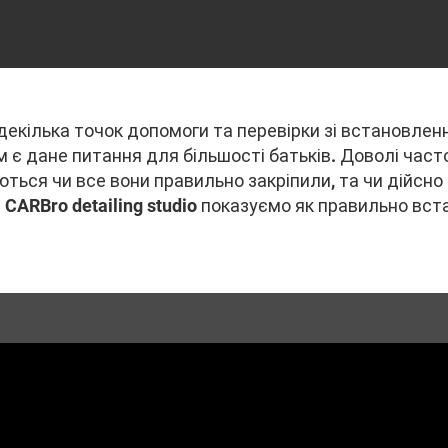
екілька точок допомоги та перевірки зі встановленн
 є дане питання для більшості батьків. Доволі час
ться чи все вони правильно закріпили, та чи дійсно 
 CARBro detailing studio показуємо як правильно вс