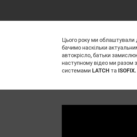
Цього року ми облаштували д
бачимо наскільки актуальним
автокрісло, батьки замислюю
наступному відео ми разом з
системами LATCH та ISOFIX.