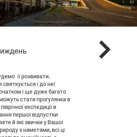
Тиждень
удемо її розвивати.
 святкується і до неї
початком і ще дуже багато
 можуть стати прогулянка в
піврічної експедиції в
ання першої відпустки
ете й які звички у Вашої
рироду з наметами, всі ці