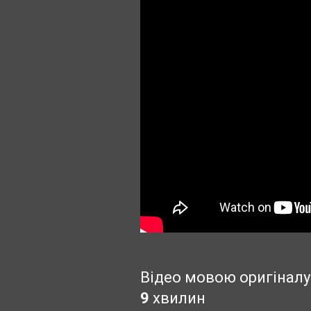
Відео мовою оригіналу
9 хвилин