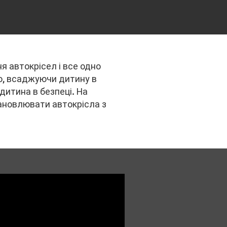
я автокрісел і все одно
то, всаджуючи дитину в
дитина в безпеці. На
тановлювати автокрісла з