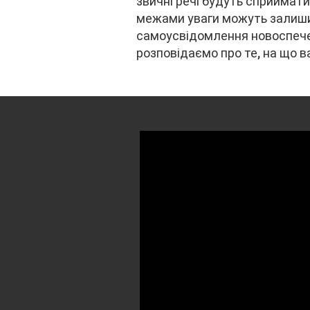
звичні речі будуть сприйматис
межами уваги можуть залишит
самоусвідомлення новоспечен
розповідаємо про те, на що в