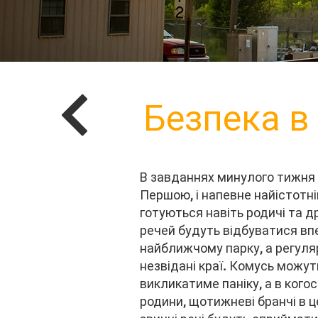
Безпека в
В завданнях минулого тижня 
Першою, і напевне найістотн
готуються навіть родичі та д
речей будуть відбуватися вп
найближчому парку, а регуляр
незвідані краї. Комусь можу
викликатиме паніку, а в когос
родини, щотижневі бранчі в ц